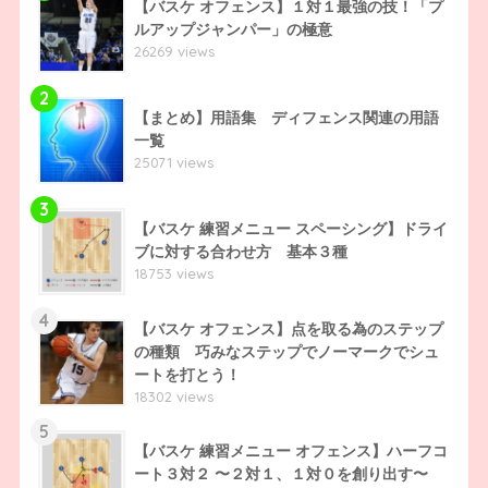
【バスケ オフェンス】１対１最強の技！「プ
ルアップジャンパー」の極意
26269 views
2
【まとめ】用語集 ディフェンス関連の用語
一覧
25071 views
3
【バスケ 練習メニュー スペーシング】ドライ
ブに対する合わせ方 基本３種
18753 views
4
【バスケ オフェンス】点を取る為のステップ
の種類 巧みなステップでノーマークでシュ
ートを打とう！
18302 views
5
【バスケ 練習メニュー オフェンス】ハーフコ
ート３対２ 〜２対１、１対０を創り出す〜