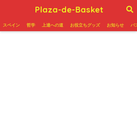
Plaza-de-Basket
スペイン
哲学
上達への道
お役立ちグッズ
お知らせ
バ