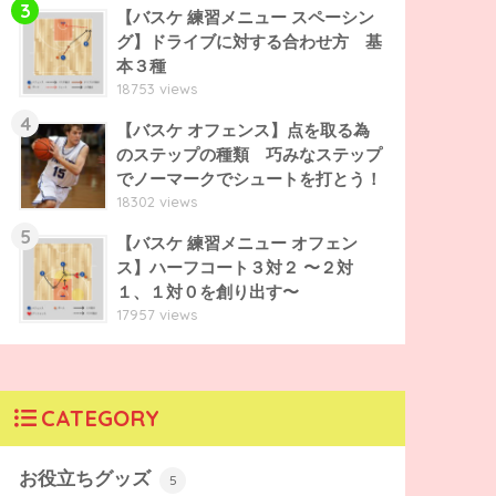
3
【バスケ 練習メニュー スペーシン
グ】ドライブに対する合わせ方 基
本３種
18753 views
4
【バスケ オフェンス】点を取る為
のステップの種類 巧みなステップ
でノーマークでシュートを打とう！
18302 views
5
【バスケ 練習メニュー オフェン
ス】ハーフコート３対２ 〜２対
１、１対０を創り出す〜
17957 views
CATEGORY
お役立ちグッズ
5