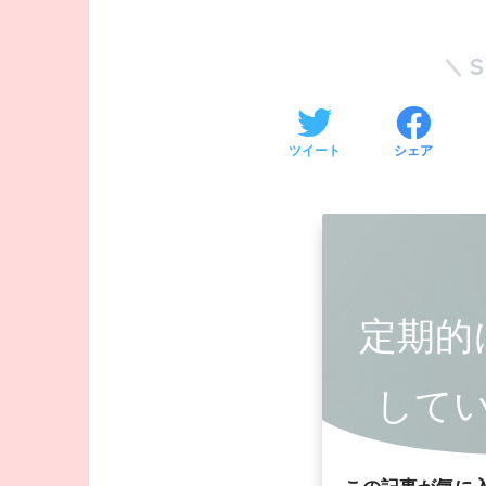
ツイート
シェア
定期的
して