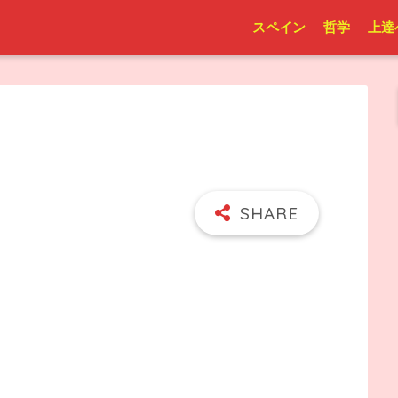
スペイン
哲学
上達