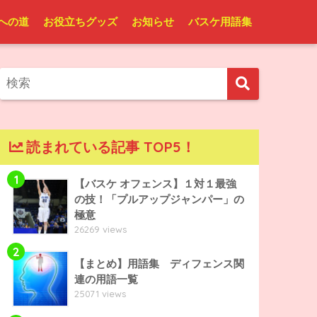
への道
お役立ちグッズ
お知らせ
バスケ用語集
読まれている記事 TOP5！
1
【バスケ オフェンス】１対１最強
の技！「プルアップジャンパー」の
極意
26269 views
2
【まとめ】用語集 ディフェンス関
連の用語一覧
25071 views