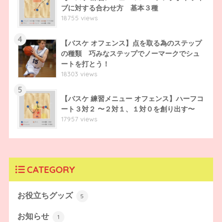
ブに対する合わせ方 基本３種
18755 views
4
【バスケ オフェンス】点を取る為のステップ
の種類 巧みなステップでノーマークでシュ
ートを打とう！
18303 views
5
【バスケ 練習メニュー オフェンス】ハーフコ
ート３対２ 〜２対１、１対０を創り出す〜
17957 views
CATEGORY
お役立ちグッズ
5
お知らせ
1