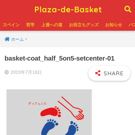
Plaza-de-Basket
スペイン
哲学
上達への道
お役立ちグッズ
お知らせ
バ
ホーム
basket-coat_half_5on5-setcenter-01
2019年7月16日