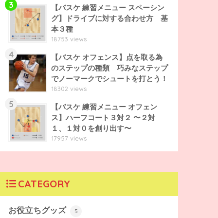
3
【バスケ 練習メニュー スペーシン
グ】ドライブに対する合わせ方 基
本３種
18753 views
4
【バスケ オフェンス】点を取る為
のステップの種類 巧みなステップ
でノーマークでシュートを打とう！
18302 views
5
【バスケ 練習メニュー オフェン
ス】ハーフコート３対２ 〜２対
１、１対０を創り出す〜
17957 views
CATEGORY
お役立ちグッズ
5