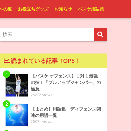
への道
お役立ちグッズ
お知らせ
バスケ用語集
読まれている記事 TOP5！
1
【バスケ オフェンス】１対１最強
の技！「プルアップジャンパー」の
極意
26272 views
2
【まとめ】用語集 ディフェンス関
連の用語一覧
25074 views