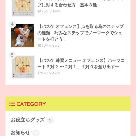
ブに対する合わせ方 基本３種
18755 views
4
【バスケ オフェンス】点を取る為のステップ
の種類 巧みなステップでノーマークでシュ
ートを打とう！
18304 views
5
【バスケ 練習メニュー オフェンス】ハーフコ
ート３対２ 〜２対１、１対０を創り出す〜
17957 views
CATEGORY
お役立ちグッズ
5
お知らせ
1