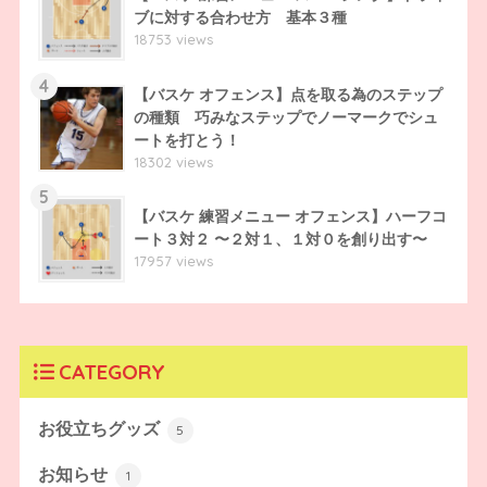
ブに対する合わせ方 基本３種
18753 views
4
【バスケ オフェンス】点を取る為のステップ
の種類 巧みなステップでノーマークでシュ
ートを打とう！
18302 views
5
【バスケ 練習メニュー オフェンス】ハーフコ
ート３対２ 〜２対１、１対０を創り出す〜
17957 views
CATEGORY
お役立ちグッズ
5
お知らせ
1