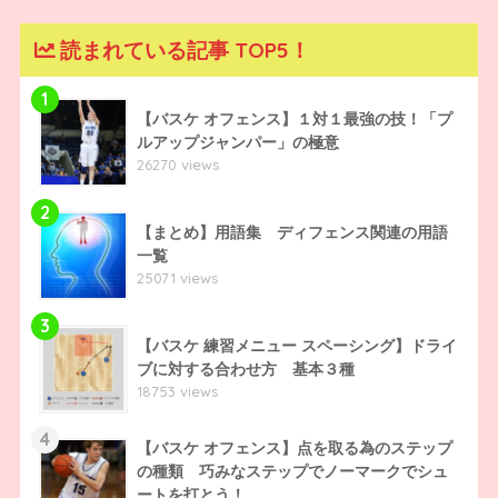
読まれている記事 TOP5！
1
【バスケ オフェンス】１対１最強の技！「プ
ルアップジャンパー」の極意
26270 views
2
【まとめ】用語集 ディフェンス関連の用語
一覧
25071 views
3
【バスケ 練習メニュー スペーシング】ドライ
ブに対する合わせ方 基本３種
18753 views
4
【バスケ オフェンス】点を取る為のステップ
の種類 巧みなステップでノーマークでシュ
ートを打とう！