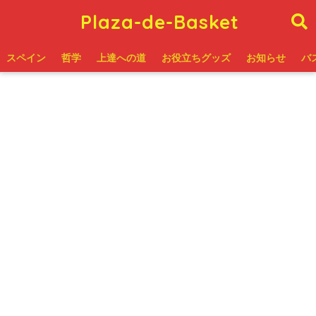
Plaza-de-Basket
スペイン
哲学
上達への道
お役立ちグッズ
お知らせ
バ