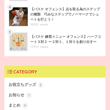
4
【バスケ オフェンス】点を取る為のステップ
の種類 巧みなステップでノーマークでシュ
ートを打とう！
18302 views
5
【バスケ 練習メニュー オフェンス】ハーフコ
ート３対２ 〜２対１、１対０を創り出す〜
17957 views
CATEGORY
お役立ちグッズ
5
お知らせ
1
まとめ
9