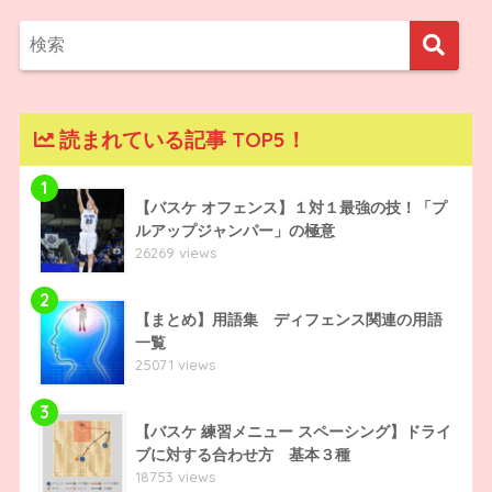
読まれている記事 TOP5！
1
【バスケ オフェンス】１対１最強の技！「プ
ルアップジャンパー」の極意
26269 views
2
【まとめ】用語集 ディフェンス関連の用語
一覧
25071 views
3
【バスケ 練習メニュー スペーシング】ドライ
ブに対する合わせ方 基本３種
18753 views