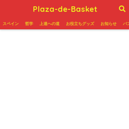
Plaza-de-Basket
スペイン
哲学
上達への道
お役立ちグッズ
お知らせ
バ